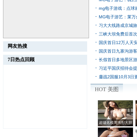
mg电子游戏：点球
们
[新闻资讯]
MG电子游艺：莱万
佳
[新闻资讯]
习大大线路成京城旅游
[新闻资讯]
三峡大坝免费后首次启
闻]
国庆首日12万人天安
网友热搜
国庆首日九寨沟游客
内新闻]
7日热点回顾
长假首日多地景区游
习近平国庆招待会提党
闻]
鏖战2国服10月3
闻]
HOT 美图
超级名模周韦彤大胆