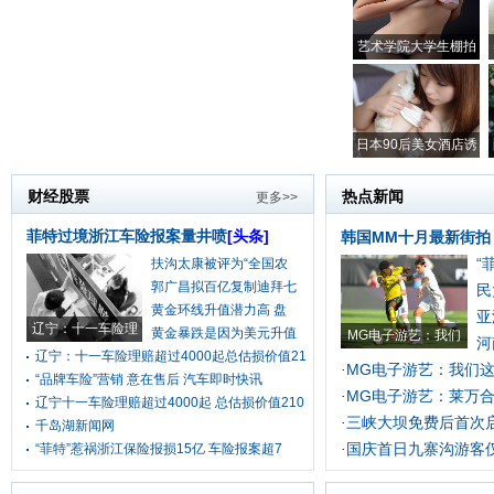
艺术学院大学生棚拍
日本90后美女酒店诱
财经股票
热点新闻
更多>>
菲特过境浙江车险报案量井喷
[头条]
韩国MM十月最新街拍
“
扶沟太康被评为“全国农
郭广昌拟百亿复制迪拜七
民
黄金环线升值潜力高 盘
亚
辽宁：十一车险理
黄金暴跌是因为美元升值
MG电子游艺：我们
河
辽宁：十一车险理赔超过4000起总估损价值21
MG电子游艺：我们
·
“品牌车险”营销 意在售后 汽车即时快讯
MG电子游艺：莱万
·
辽宁十一车险理赔超过4000起 总估损价值210
三峡大坝免费后首次
·
千岛湖新闻网
国庆首日九寨沟游客
“菲特”惹祸浙江保险报损15亿 车险报案超7
·