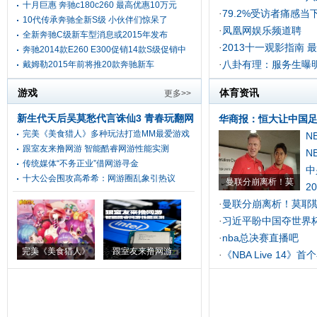
十月巨惠 奔驰c180c260 最高优惠10万元
79.2%受访者痛感当
·
10代传承奔驰全新S级 小伙伴们惊呆了
凤凰网娱乐频道聘
·
全新奔驰C级新车型消息或2015年发布
2013十一观影指南 
·
奔驰2014款E260 E300促销14款S级促销中
八卦有理：服务生曝
戴姆勒2015年前将推20款奔驰新车
·
游戏
体育资讯
更多>>
新生代天后吴莫愁代言诛仙3 青春玩翻网
华商报：恒大让中国
完美《美食猎人》多种玩法打造MM最爱游戏
游传统
[头条]
N
跟室友来撸网游 智能酷睿网游性能实测
N
传统媒体“不务正业”借网游寻金
中
十大公会围攻高希希：网游圈乱象引热议
曼联分崩离析！莫
2
曼联分崩离析！莫耶斯
·
习近平盼中国夺世界
·
nba总决赛直播吧
·
完美《美食猎人》
跟室友来撸网游
《NBA Live 14》
·