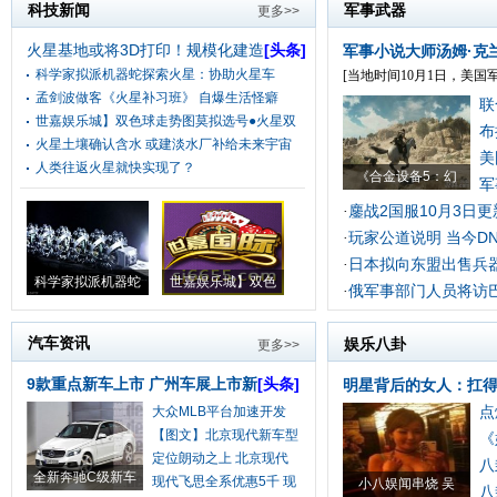
科技新闻
军事武器
更多>>
火星基地或将3D打印！规模化建造
[头条]
军事小说大师汤姆·克
科学家拟派机器蛇探索火星：协助火星车
[当地时间10月1日，美国军
孟剑波做客《火星补习班》 自爆生活怪癖
联
世嘉娱乐城】双色球走势图莫拟选号●火星双
布
火星土壤确认含水 或建淡水厂补给未来宇宙
美
人类往返火星就快实现了？
《合金设备5：幻
军
鏖战2国服10月3日
·
玩家公道说明 当今D
·
日本拟向东盟出售兵器
·
科学家拟派机器蛇
世嘉娱乐城】双色
俄军事部门人员将访
·
汽车资讯
娱乐八卦
更多>>
9款重点新车上市 广州车展上市新
[头条]
明星背后的女人：扛
点
大众MLB平台加速开发
将
【图文】北京现代新车型
《
定位朗动之上 北京现代
八
全新奔驰C级新车
现代飞思全系优惠5千 现
小八娱闻串烧 吴
八