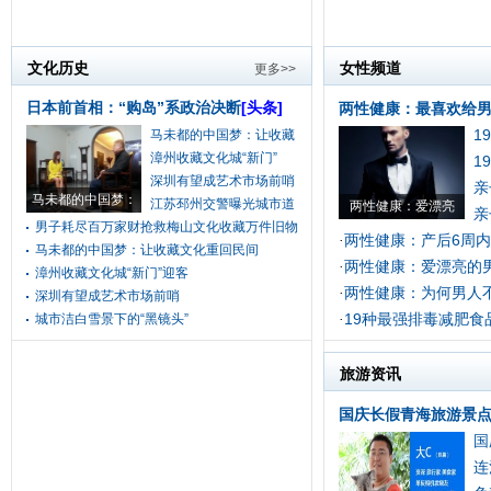
文化历史
女性频道
更多>>
日本前首相：“购岛”系政治决断
[头条]
两性健康：最喜欢给男
1
马未都的中国梦：让收藏
漳州收藏文化城“新门”
1
深圳有望成艺术市场前哨
亲
马未都的中国梦：
江苏邳州交警曝光城市道
两性健康：爱漂亮
亲
男子耗尽百万家财抢救梅山文化收藏万件旧物
两性健康：产后6周
·
马未都的中国梦：让收藏文化重回民间
两性健康：爱漂亮的
·
漳州收藏文化城“新门”迎客
两性健康：为何男人
·
深圳有望成艺术市场前哨
19种最强排毒减肥食
城市洁白雪景下的“黑镜头”
·
旅游资讯
国庆长假青海旅游景点
国
连