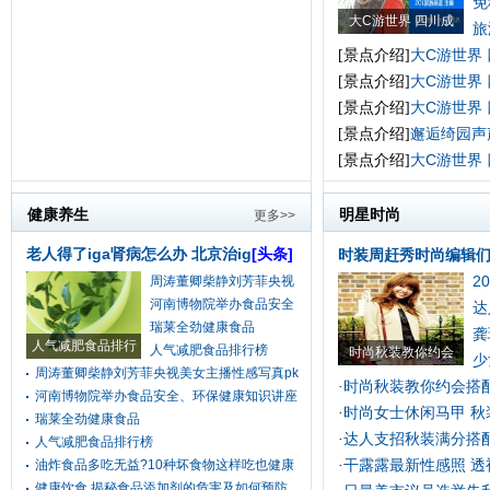
免
大C游世界 四川成
旅
大C游世界
[景点介绍]
大C游世界
[景点介绍]
大C游世界
[景点介绍]
邂逅绮园声
[景点介绍]
大C游世界
[景点介绍]
健康养生
明星时尚
更多>>
老人得了iga肾病怎么办 北京治ig
[头条]
时装周赶秀时尚编辑
2
周涛董卿柴静刘芳菲央视
河南博物院举办食品安全
达
瑞莱全劲健康食品
龚
人气减肥食品排行
人气减肥食品排行榜
时尚秋装教你约会
少
周涛董卿柴静刘芳菲央视美女主播性感写真pk
时尚秋装教你约会搭配
·
河南博物院举办食品安全、环保健康知识讲座
时尚女士休闲马甲 秋
·
瑞莱全劲健康食品
达人支招秋装满分搭配
·
人气减肥食品排行榜
干露露最新性感照 透
油炸食品多吃无益?10种坏食物这样吃也健康
·
健康饮食 揭秘食品添加剂的危害及如何预防