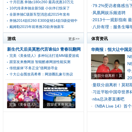
十月巨惠 奔驰c180c260 最高优惠10万元
79.2%受访者痛感当
·
10代传承奔驰全新S级 小伙伴们惊呆了
凤凰网娱乐频道聘
·
全新奔驰C级新车型消息或2015年发布
2013十一观影指南 
·
奔驰2014款E260 E300促销14款S级促销中
八卦有理：服务生曝
戴姆勒2015年前将推20款奔驰新车
·
游戏
体育资讯
更多>>
新生代天后吴莫愁代言诛仙3 青春玩翻网
华商报：恒大让中国
完美《美食猎人》多种玩法打造MM最爱游戏
游传统
[头条]
N
跟室友来撸网游 智能酷睿网游性能实测
N
传统媒体“不务正业”借网游寻金
中
十大公会围攻高希希：网游圈乱象引热议
曼联分崩离析！莫
2
曼联分崩离析！莫耶斯
·
习近平盼中国夺世界
·
nba总决赛直播吧
·
完美《美食猎人》
跟室友来撸网游
《NBA Live 14》
·