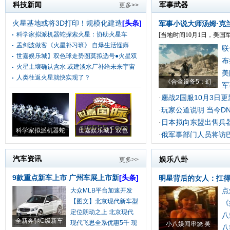
科技新闻
军事武器
更多>>
火星基地或将3D打印！规模化建造
[头条]
军事小说大师汤姆·克
科学家拟派机器蛇探索火星：协助火星车
[当地时间10月1日，美国军
孟剑波做客《火星补习班》 自爆生活怪癖
联
世嘉娱乐城】双色球走势图莫拟选号●火星双
布
火星土壤确认含水 或建淡水厂补给未来宇宙
美
人类往返火星就快实现了？
《合金设备5：幻
军
鏖战2国服10月3日
·
玩家公道说明 当今D
·
日本拟向东盟出售兵器
·
科学家拟派机器蛇
世嘉娱乐城】双色
俄军事部门人员将访
·
汽车资讯
娱乐八卦
更多>>
9款重点新车上市 广州车展上市新
[头条]
明星背后的女人：扛
点
大众MLB平台加速开发
将
【图文】北京现代新车型
《
定位朗动之上 北京现代
八
全新奔驰C级新车
现代飞思全系优惠5千 现
小八娱闻串烧 吴
八