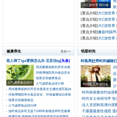
免
大C游世界 四川成
旅
大C游世界
[景点介绍]
大C游世界
[景点介绍]
大C游世界
[景点介绍]
邂逅绮园声
[景点介绍]
大C游世界
[景点介绍]
健康养生
明星时尚
更多>>
老人得了iga肾病怎么办 北京治ig
[头条]
时装周赶秀时尚编辑
2
周涛董卿柴静刘芳菲央视
河南博物院举办食品安全
达
瑞莱全劲健康食品
龚
人气减肥食品排行
人气减肥食品排行榜
时尚秋装教你约会
少
周涛董卿柴静刘芳菲央视美女主播性感写真pk
时尚秋装教你约会搭配
·
河南博物院举办食品安全、环保健康知识讲座
时尚女士休闲马甲 秋
·
瑞莱全劲健康食品
达人支招秋装满分搭配
·
人气减肥食品排行榜
干露露最新性感照 透
油炸食品多吃无益?10种坏食物这样吃也健康
·
健康饮食 揭秘食品添加剂的危害及如何预防