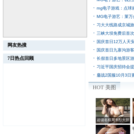
mg电子游戏：点球
们
[新闻资讯]
MG电子游艺：莱万
佳
[新闻资讯]
习大大线路成京城旅游
[新闻资讯]
三峡大坝免费后首次启
闻]
国庆首日12万人天安
网友热搜
国庆首日九寨沟游客
内新闻]
7日热点回顾
长假首日多地景区游
习近平国庆招待会提党
闻]
鏖战2国服10月3
闻]
HOT 美图
超级名模周韦彤大胆