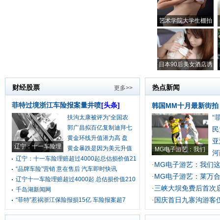
艺术学院大学生棚拍
日本90后美女酒店诱
财经股票
热点新闻
更多>>
菲特过境浙江车险报案量井喷
[头条]
韩国MM十月最新街拍
“
扶沟太康被评为“全国农
郭广昌拟百亿复制迪拜七
民
黄金环线升值潜力高 盘
亚
辽宁：十一车险理
黄金暴跌是因为美元升值
MG电子游艺：我们
河
辽宁：十一车险理赔超过4000起总估损价值21
MG电子游艺：我们
·
“品牌车险”营销 意在售后 汽车即时快讯
MG电子游艺：莱万
·
辽宁十一车险理赔超过4000起 总估损价值210
三峡大坝免费后首次
·
千岛湖新闻网
国庆首日九寨沟游客
“菲特”惹祸浙江保险报损15亿 车险报案超7
·