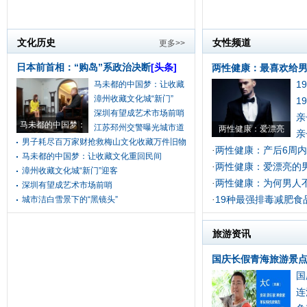
文化历史
女性频道
更多>>
日本前首相：“购岛”系政治决断
[头条]
两性健康：最喜欢给男
1
马未都的中国梦：让收藏
漳州收藏文化城“新门”
1
深圳有望成艺术市场前哨
亲
马未都的中国梦：
江苏邳州交警曝光城市道
两性健康：爱漂亮
亲
男子耗尽百万家财抢救梅山文化收藏万件旧物
两性健康：产后6周
·
马未都的中国梦：让收藏文化重回民间
两性健康：爱漂亮的
·
漳州收藏文化城“新门”迎客
两性健康：为何男人
·
深圳有望成艺术市场前哨
19种最强排毒减肥食
城市洁白雪景下的“黑镜头”
·
旅游资讯
国庆长假青海旅游景点
国
连