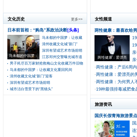
文化历史
女性频道
更多>>
日本前首相：“购岛”系政治决断
[头条]
两性健康：最喜欢给男
1
马未都的中国梦：让收藏
漳州收藏文化城“新门”
1
深圳有望成艺术市场前哨
亲
马未都的中国梦：
江苏邳州交警曝光城市道
两性健康：爱漂亮
亲
男子耗尽百万家财抢救梅山文化收藏万件旧物
两性健康：产后6周
·
马未都的中国梦：让收藏文化重回民间
两性健康：爱漂亮的
·
漳州收藏文化城“新门”迎客
两性健康：为何男人
·
深圳有望成艺术市场前哨
19种最强排毒减肥食
城市洁白雪景下的“黑镜头”
·
旅游资讯
国庆长假青海旅游景点
国
连