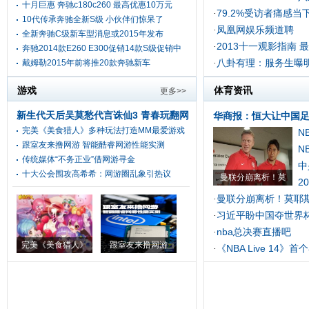
十月巨惠 奔驰c180c260 最高优惠10万元
79.2%受访者痛感当
·
10代传承奔驰全新S级 小伙伴们惊呆了
凤凰网娱乐频道聘
·
全新奔驰C级新车型消息或2015年发布
2013十一观影指南 
·
奔驰2014款E260 E300促销14款S级促销中
八卦有理：服务生曝
戴姆勒2015年前将推20款奔驰新车
·
游戏
体育资讯
更多>>
新生代天后吴莫愁代言诛仙3 青春玩翻网
华商报：恒大让中国
完美《美食猎人》多种玩法打造MM最爱游戏
游传统
[头条]
N
跟室友来撸网游 智能酷睿网游性能实测
N
传统媒体“不务正业”借网游寻金
中
十大公会围攻高希希：网游圈乱象引热议
曼联分崩离析！莫
2
曼联分崩离析！莫耶斯
·
习近平盼中国夺世界
·
nba总决赛直播吧
·
完美《美食猎人》
跟室友来撸网游
《NBA Live 14》
·