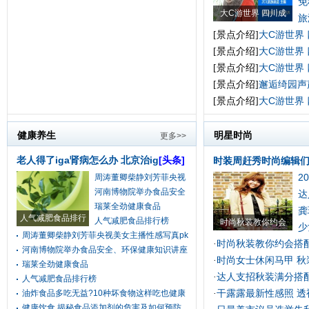
免
大C游世界 四川成
旅
大C游世界
[景点介绍]
大C游世界
[景点介绍]
大C游世界
[景点介绍]
邂逅绮园声
[景点介绍]
大C游世界
[景点介绍]
健康养生
明星时尚
更多>>
老人得了iga肾病怎么办 北京治ig
[头条]
时装周赶秀时尚编辑
2
周涛董卿柴静刘芳菲央视
河南博物院举办食品安全
达
瑞莱全劲健康食品
龚
人气减肥食品排行
人气减肥食品排行榜
时尚秋装教你约会
少
周涛董卿柴静刘芳菲央视美女主播性感写真pk
时尚秋装教你约会搭配
·
河南博物院举办食品安全、环保健康知识讲座
时尚女士休闲马甲 秋
·
瑞莱全劲健康食品
达人支招秋装满分搭配
·
人气减肥食品排行榜
干露露最新性感照 透
油炸食品多吃无益?10种坏食物这样吃也健康
·
健康饮食 揭秘食品添加剂的危害及如何预防