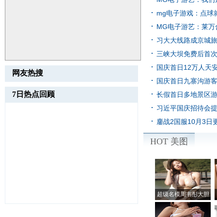
mg电子游戏：点球
们
[新闻资讯]
MG电子游艺：莱万
佳
[新闻资讯]
习大大线路成京城旅游
[新闻资讯]
三峡大坝免费后首次启
闻]
国庆首日12万人天安
网友热搜
国庆首日九寨沟游客
内新闻]
7日热点回顾
长假首日多地景区游
习近平国庆招待会提党
闻]
鏖战2国服10月3
闻]
HOT 美图
超级名模周韦彤大胆