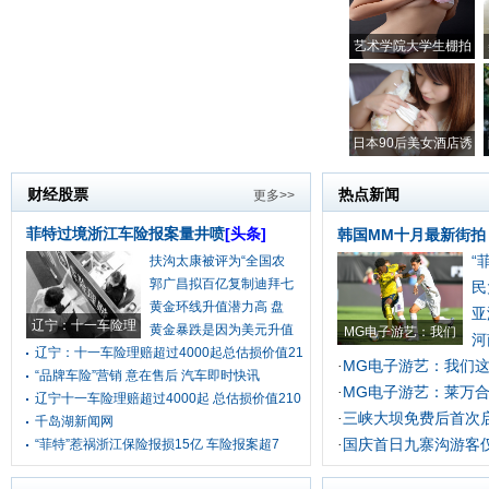
艺术学院大学生棚拍
日本90后美女酒店诱
财经股票
热点新闻
更多>>
菲特过境浙江车险报案量井喷
[头条]
韩国MM十月最新街拍
“
扶沟太康被评为“全国农
郭广昌拟百亿复制迪拜七
民
黄金环线升值潜力高 盘
亚
辽宁：十一车险理
黄金暴跌是因为美元升值
MG电子游艺：我们
河
辽宁：十一车险理赔超过4000起总估损价值21
MG电子游艺：我们
·
“品牌车险”营销 意在售后 汽车即时快讯
MG电子游艺：莱万
·
辽宁十一车险理赔超过4000起 总估损价值210
三峡大坝免费后首次
·
千岛湖新闻网
国庆首日九寨沟游客
“菲特”惹祸浙江保险报损15亿 车险报案超7
·