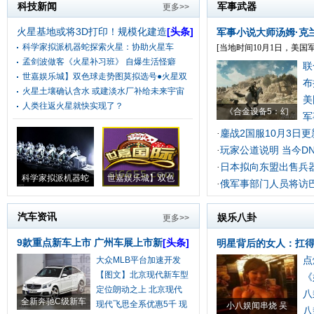
科技新闻
军事武器
更多>>
火星基地或将3D打印！规模化建造
[头条]
军事小说大师汤姆·克
科学家拟派机器蛇探索火星：协助火星车
[当地时间10月1日，美国军
孟剑波做客《火星补习班》 自爆生活怪癖
联
世嘉娱乐城】双色球走势图莫拟选号●火星双
布
火星土壤确认含水 或建淡水厂补给未来宇宙
美
人类往返火星就快实现了？
《合金设备5：幻
军
鏖战2国服10月3日
·
玩家公道说明 当今D
·
日本拟向东盟出售兵器
·
科学家拟派机器蛇
世嘉娱乐城】双色
俄军事部门人员将访
·
汽车资讯
娱乐八卦
更多>>
9款重点新车上市 广州车展上市新
[头条]
明星背后的女人：扛
点
大众MLB平台加速开发
将
【图文】北京现代新车型
《
定位朗动之上 北京现代
八
全新奔驰C级新车
现代飞思全系优惠5千 现
小八娱闻串烧 吴
八